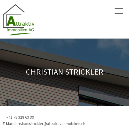
CHRISTIAN STRICKLER
T +41 79 328 63 39
E-Mail christian.strickler@attraktivimmobilien.ch